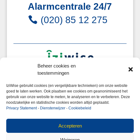
Alarmcentrale 24/7
(020) 85 12 275
Beheer cookies en
toestemmingen
autoPRO plus autoverzekering
is een initiatief
IziWise gebruikt cookies (en vergelijkbare technieken) om onze website
van de
Iziwise Autoverzekering
in samenwerking
goed te laten werken. Ook plaatsen we cookies om geanonimiseerd het
met WM Automaterialen en
autoPRO plus
.
gebruik van onze website te meten, te analyseren en te verbeteren. Deze
noodzakelijke en statistische cookies worden altijd geplaatst.
Privacy Statement
-
Dienstenwijzer
-
Cookiebeleid
Accepteren
Iziwise
Autoverzekering
is aangesloten bij
KIFID
Weigeren